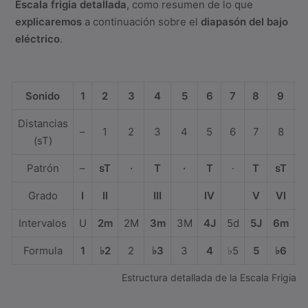
Escala frigia detallada
, como resumen de lo que
explicaremos
a continuación sobre el
diapasón del bajo
eléctrico
.
Sonido
1
2
3
4
5
6
7
8
9
1
Distancias
–
1
2
3
4
5
6
7
8
(sT)
Patrón
–
sT
·
T
·
T
·
T
sT
Grado
I
II
III
IV
V
VI
Intervalos
U
2m
2M
3m
3M
4J
5d
5J
6m
6
Formula
1
♭2
2
♭3
3
4
♭5
5
♭6
Estructura detallada de la Escala Frigia