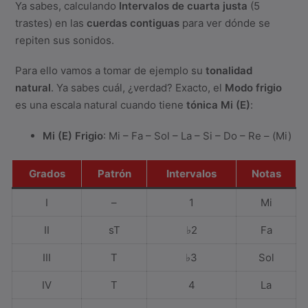
Ya sabes, calculando
Intervalos de cuarta justa
(5
trastes) en las
cuerdas contiguas
para ver dónde se
repiten sus sonidos.
Para ello vamos a tomar de ejemplo su
tonalidad
natural
. Ya sabes cuál, ¿verdad? Exacto, el
Modo frigio
es una escala natural cuando tiene
tónica Mi (E)
:
Mi (E) Frigio
: Mi – Fa – Sol – La – Si – Do – Re – (Mi)
Grados
Patrón
Intervalos
Notas
I
–
1
Mi
II
sT
♭2
Fa
III
T
♭3
Sol
IV
T
4
La