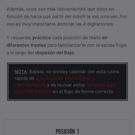
Además, unos son más convenientes que otros en
función de hacia qué parte del mástil te vas a mover. Por
eso es muy importante dominar las 4 digitaciones.
Y recuerda,
práctica
cada posición de mano
en
diferentes trastes
para familiarizarte con la escala frigia
a lo largo del
diapasón del Bajo
.
NOTA
: Bajista, no olvides calentar con esta rutina
rápida de
ejercicios de estiramiento y
calentamiento
, y de revisar estos
consejos para
aprender escalas
en el Bajo de forma correcta.
POSICIÓN 1