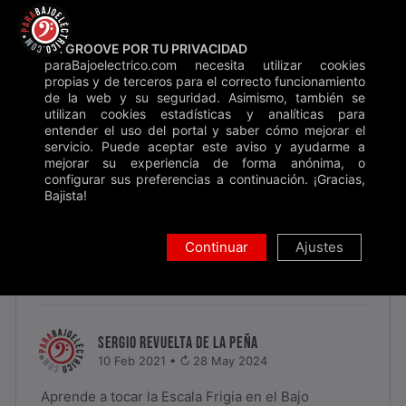
Saltar
Backstage
Blog
Contacto
Donar
al
UN GROOVE POR TU PRIVACIDAD
contenido
paraBajoelectrico.com necesita utilizar cookies
Inicio
»
Clases
»
Escala Frigia
propias y de terceros para el correcto funcionamiento
de la web y su seguridad. Asimismo, también se
Buscar
utilizan cookies estadísticas y analíticas para
entender el uso del portal y saber cómo mejorar el
servicio. Puede aceptar este aviso y ayudarme a
mejorar su experiencia de forma anónima, o
configurar sus preferencias a continuación. ¡Gracias,
Bajista!
UNIDAD 8
ESCALA FRIGIA EN EL BAJO ELÉCTRICO
Continuar
Ajustes
Gratis
Lectura: 17'
Clases
•
Anexos
SERGIO REVUELTA DE LA PEÑA
10 Feb 2021 •
28 May 2024
Aprende a tocar la Escala Frigia en el Bajo