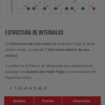
ESTRUCTURA DE INTERVALOS
La
Estructura de intervalos
de la escala frigia, al tener
siente notas, consta de
7 intervalos dentro de una
octava
.
Y conforme al Patrón de distancias que acabamos de
estudiar, los
Grados del modo frigio
se estructuran del
siguiente modo:
1,
♭
2,
♭
3, 4, 5,
♭
6,
♭
7
Grados
Patrón
Intervalos