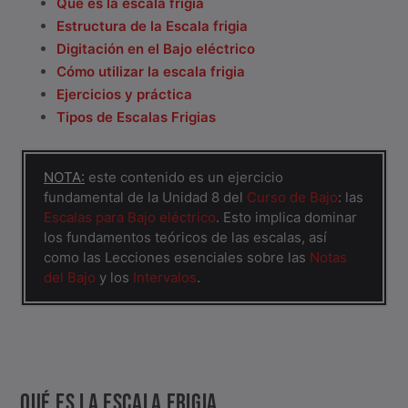
Qué es la escala frigia
Estructura de la Escala frigia
Digitación en el Bajo eléctrico
Cómo utilizar la escala frigia
Ejercicios y práctica
Tipos de Escalas Frigias
NOTA:
este contenido es un ejercicio
fundamental de la Unidad 8 del
Curso de Bajo
: las
Escalas para Bajo eléctrico
. Esto implica dominar
los fundamentos teóricos de las escalas, así
como las Lecciones esenciales sobre las
Notas
del Bajo
y los
Intervalos
.
QUÉ ES LA ESCALA FRIGIA