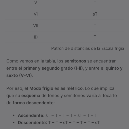
V
T
VI
sT
VII
T
(I)
T
Patrón de distancias de la Escala frigia
Como vemos en la tabla, los
semitonos
se encuentran
entre el
primer y segundo grado (I-II)
, y entre el
quinto y
sexto (V-VI)
.
Por eso, el
Modo frigio
es
asimétrico
. Lo que implica
que su
esquema
de tonos y semitonos
varía
al tocarlo
de
forma descendente
:
Ascendente
: sT – T – T – T – sT – T – T
Descendente
: T – T – sT – T – T – T – sT