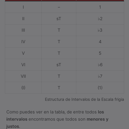
I
–
1
II
sT
♭2
III
T
♭3
IV
T
4
V
T
5
VI
sT
♭6
VII
T
♭7
(I)
T
(1)
Estructura de Intervalos de la Escala frigia
Como puedes ver en la tabla, de entre todos
los
intervalos
encontramos que todos son
menores y
justos
.