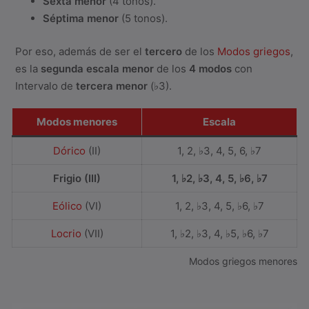
Sexta menor
(4 tonos).
Séptima menor
(5 tonos).
Por eso, además de ser el
tercero
de los
Modos griegos
,
es la
segunda escala menor
de los
4 modos
con
Intervalo de
tercera menor
(♭3).
Modos menores
Escala
Dórico
(II)
1, 2, ♭3, 4, 5, 6, ♭7
Frigio (III)
1, ♭2, ♭3, 4, 5, ♭6, ♭7
Eólico
(VI)
1, 2, ♭3, 4, 5, ♭6, ♭7
Locrio
(VII)
1, ♭2, ♭3, 4, ♭5, ♭6, ♭7
Modos griegos menores