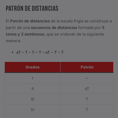
PATRÓN DE DISTANCIAS
El
Patrón de distancias
de la escala frigia se construye a
partir de una
secuencia de distancias
formada por
5
tonos y 2 semitonos
, que se ordenan de la siguiente
manera:
sT – T – T – T – sT – T – T
Grados
Patrón
I
–
II
sT
III
T
IV
T