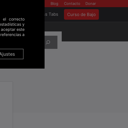
Backstage
Blog
Contacto
Donar
as
Tools
Bass Tabs
Curso de Bajo
 el correcto
stadísticas y
e aceptar este
referencias a
Ajustes