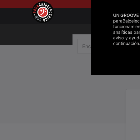
Saltar
al
UN GROOVE 
contenido
paraBajoele
funcionamien
analíticas pa
aviso y ayud
continuación.