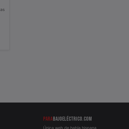
tas
PARA
BAJOELÉCTRICO.COM
Única web de habla hispana