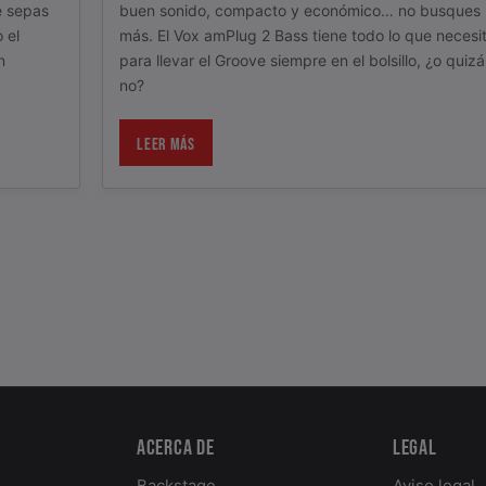
e sepas
buen sonido, compacto y económico… no busques
 el
más. El Vox amPlug 2 Bass tiene todo lo que necesi
n
para llevar el Groove siempre en el bolsillo, ¿o quizá
no?
LEER MÁS
Acerca de
Legal
Backstage
Aviso legal