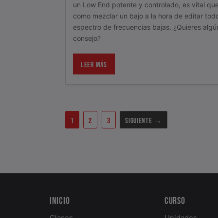
un Low End potente y controlado, es vital qu
como mezclar un bajo a la hora de editar todo
espectro de frecuencias bajas. ¿Quieres algú
consejo?
LEER MÁS
PÁGINA
PÁGINA
PÁGINA
1
2
3
SIGUIENTE
→
Inicio
Curso
Clases
Unidades