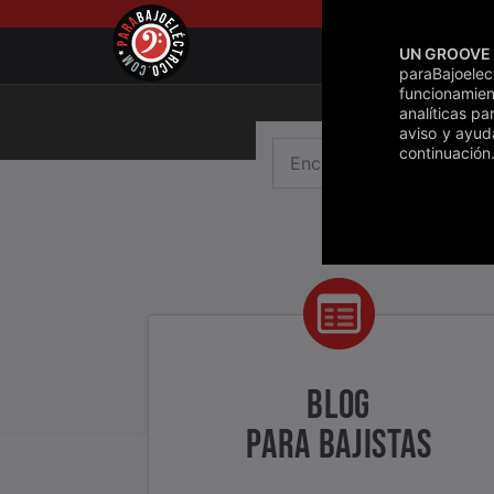
Saltar
al
UN GROOVE 
contenido
paraBajoele
funcionamien
analíticas pa
aviso y ayud
continuación.
BLOG
PARA BAJISTAS