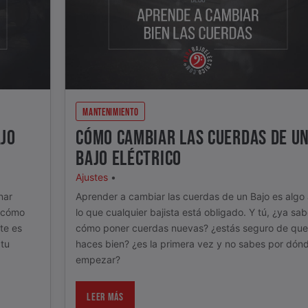
MANTENIMIENTO
JO
CÓMO CAMBIAR LAS CUERDAS DE U
BAJO ELÉCTRICO
Ajustes
•
nar
Aprender a cambiar las cuerdas de un Bajo es algo
r cómo
lo que cualquier bajista está obligado. Y tú, ¿ya sa
te es
cómo poner cuerdas nuevas? ¿estás seguro de que
 tu
haces bien? ¿es la primera vez y no sabes por dón
empezar?
LEER MÁS