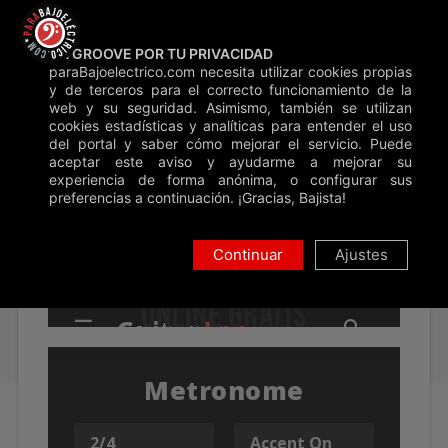
Saltar
Backstage
Blog
Contacto
Donar
al
UN GROOVE POR TU PRIVACIDAD
contenido
paraBajoelectrico.com necesita utilizar cookies propias
Inicio
»
Metrónomo
y de terceros para el correcto funcionamiento de la
web y su seguridad. Asimismo, también se utilizan
Buscar
cookies estadísticas y analíticas para entender el uso
del portal y saber cómo mejorar el servicio. Puede
aceptar este aviso y ayudarme a mejorar su
METRÓNOMO
experiencia de forma anónima, o configurar sus
preferencias a continuación. ¡Gracias, Bajista!
Continuar
Ajustes
METRÓNOMO
ONLINE GRATIS