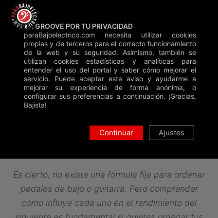
Saltar
Backstage
Blog
Contacto
Donar
al
UN GROOVE POR TU PRIVACIDAD
contenido
paraBajoelectrico.com necesita utilizar cookies
Inicio
»
Blog
»
Ordenar pedales de efectos
propias y de terceros para el correcto funcionamiento
de la web y su seguridad. Asimismo, también se
Buscar
utilizan cookies estadísticas y analíticas para
entender el uso del portal y saber cómo mejorar el
servicio. Puede aceptar este aviso y ayudarme a
mejorar su experiencia de forma anónima, o
configurar sus preferencias a continuación. ¡Gracias,
BLOG
Bajista!
CÓMO ORDENAR PEDALES DE BAJO
Continuar
Ajustes
ELÉCTRICO
Asesoramiento
•
Gadgets
•
Tutoriales
Es cierto, no existe una fórmula fija para ordenar
pedales de bajo o guitarra. Pero comprender
cómo influye cada uno en el rendimiento del
siguiente es fundamental si quieres ordenar tus