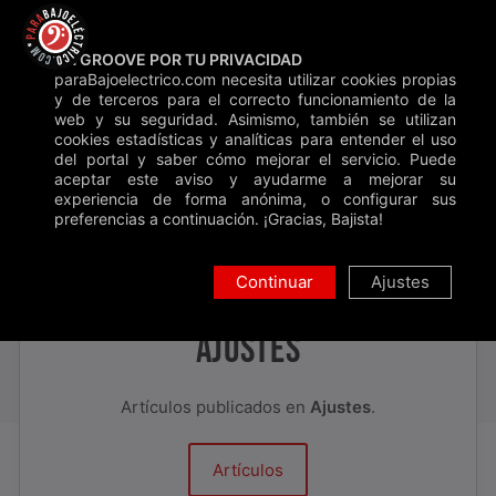
Saltar
Backstage
Blog
Contacto
Donar
al
UN GROOVE POR TU PRIVACIDAD
contenido
paraBajoelectrico.com necesita utilizar cookies propias
Inicio
»
Blog
»
Ajustes
y de terceros para el correcto funcionamiento de la
web y su seguridad. Asimismo, también se utilizan
Buscar
cookies estadísticas y analíticas para entender el uso
del portal y saber cómo mejorar el servicio. Puede
aceptar este aviso y ayudarme a mejorar su
AJUSTES
experiencia de forma anónima, o configurar sus
preferencias a continuación. ¡Gracias, Bajista!
Continuar
Ajustes
CATEGORÍA:
AJUSTES
Artículos publicados en
Ajustes
.
Artículos