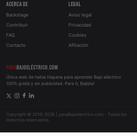
Acerca de
Legal
Backstage
Aviso legal
Contribuir
Privacidad
FAQ
Cookies
Contacto
Afiliación
PARA
BAJOELÉCTRICO.COM
Única web de habla hispana para aprender Bajo eléctrico
100% gratis y sin publicidad. Para ti, Bajista!
Copyright © 2019-2026 | paraBajoelectrico.com - Todos los
derechos reservados.