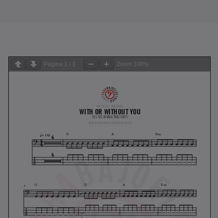
Página
1
/
3
Zoom
100%