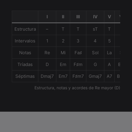
I
II
III
IV
V
VI
Estructura
–
T
T
sT
T
T
Intervalos
1
2
3
4
5
6
Notas
Re
Mi
Fa♯
Sol
La
Si
Tríadas
D
Em
F♯m
G
A
Bm
Séptimas
Dmaj7
Em7
F♯m7
Gmaj7
A7
Bm7
Estructura, notas y acordes de Re mayor (D)