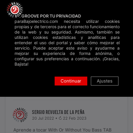
Saltar
Backstage
Blog
Contacto
Donar
al
UN GROOVE POR TU PRIVACIDAD
contenido
paraBajoelectrico.com necesita utilizar cookies
Inicio
»
Bass Tabs
»
With Or Without You
propias y de terceros para el correcto funcionamiento
de la web y su seguridad. Asimismo, también se
Buscar
utilizan cookies estadísticas y analíticas para
entender el uso del portal y saber cómo mejorar el
servicio. Puede aceptar este aviso y ayudarme a
mejorar su experiencia de forma anónima, o
configurar sus preferencias a continuación. ¡Gracias,
Bajista!
U2
WITH OR WITHOUT YOU BASS TAB
Continuar
Ajustes
PDF
Principiante
SERGIO REVUELTA DE LA PEÑA
20 Jul 2022 •
22 Feb 2023
Aprende a tocar With Or Without You Bass TAB