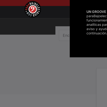
Saltar
al
UN GROOVE 
contenido
paraBajoele
funcionamien
analíticas pa
aviso y ayud
continuación.