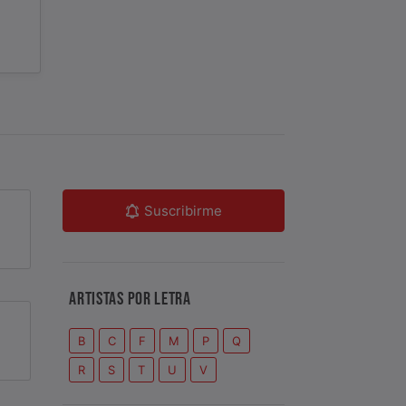
Suscribirme
ARTISTAS POR LETRA
B
C
F
M
P
Q
R
S
T
U
V