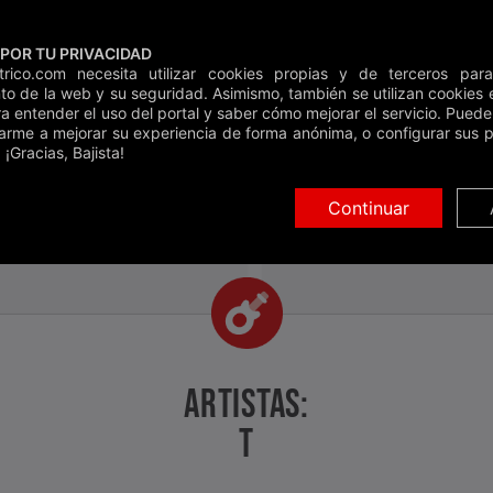
POR TU PRIVACIDAD
Clases
Guí
ctrico.com necesita utilizar cookies propias y de terceros para
to de la web y su seguridad. Asimismo, también se utilizan cookies e
Inicio
»
Bass Tabs
»
T
ra entender el uso del portal y saber cómo mejorar el servicio. Pued
arme a mejorar su experiencia de forma anónima, o configurar sus p
Buscar
 ¡Gracias, Bajista!
T
Continuar
ARTISTAS:
T