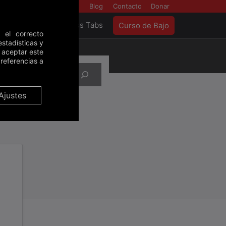
Backstage
Blog
Contacto
Donar
as
Tools
Bass Tabs
Curso de Bajo
 el correcto
stadísticas y
e aceptar este
referencias a
Ajustes