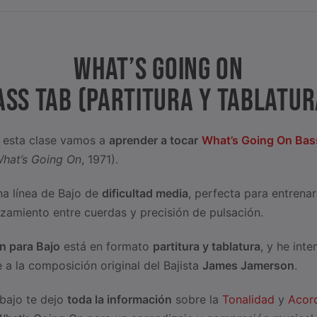
WHAT’S GOING ON
ASS TAB (PARTITURA Y TABLATUR
n esta clase vamos a
aprender a tocar
What’s Going On Bas
hat’s Going On
, 1971).
a línea de Bajo de
dificultad media
, perfecta para entrena
azamiento entre cuerdas y precisión de pulsación.
n para Bajo
está en formato
partitura y tablatura
, y he inte
e a la composición original del Bajista
James Jamerson
.
bajo te dejo
toda la información
sobre la
Tonalidad
y
Acor