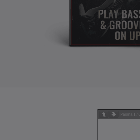
Página
1
/