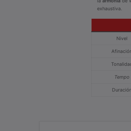
la
armonía
de W
exhaustiva.
Nivel
Afinació
Tonalida
Tempo
Duració