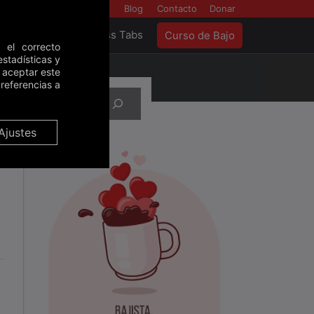
Backstage
Blog
Contacto
Donar
as
Tools
Bass Tabs
Curso de Bajo
 el correcto
stadísticas y
e aceptar este
referencias a
Ajustes