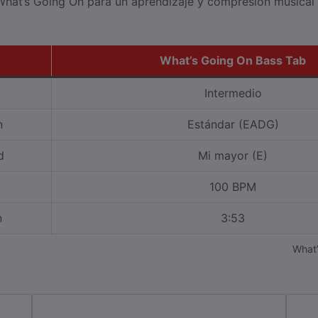
hat’s Going On para un aprendizaje y compresión musical
What’s Going On Bass Tab
Intermedio
n
Estándar (EADG)
d
Mi mayor (E)
100 BPM
n
3:53
What’