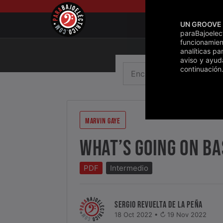
Saltar
al
UN GROOVE 
contenido
paraBajoele
funcionamien
analíticas pa
aviso y ayud
Buscar
continuación.
MARVIN GAYE
WHAT’S GOING ON BA
PDF
Intermedio
SERGIO REVUELTA DE LA PEÑA
18 Oct 2022 •
19 Nov 2022