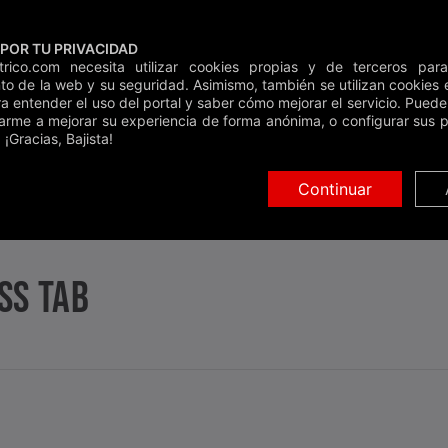
POR TU PRIVACIDAD
Clases
Guí
ctrico.com necesita utilizar cookies propias y de terceros para
to de la web y su seguridad. Asimismo, también se utilizan cookies e
Inicio
»
Bass Tabs
»
What's Going On
ra entender el uso del portal y saber cómo mejorar el servicio. Pued
arme a mejorar su experiencia de forma anónima, o configurar sus p
 ¡Gracias, Bajista!
Continuar
SS TAB