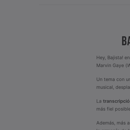
B
Hey, Bajista! e
Marvin Gaye (
W
Un tema con un
musical, despl
La
transcripció
más fiel posibl
Además, más a