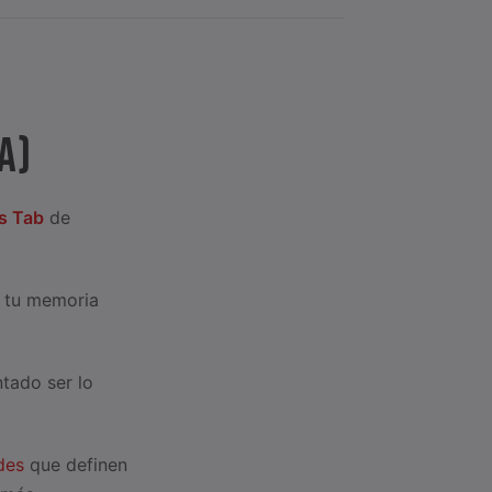
A)
s Tab
de
r tu memoria
ntado ser lo
des
que definen