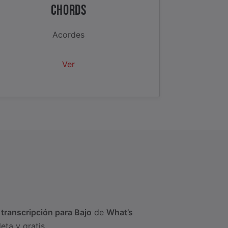
CHORDS
Acordes
Ver
a
transcripción para Bajo
de
What’s
ta y gratis.