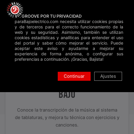
Saltar
Backstage
Blog
Contacto
Donar
al
UN GROOVE POR TU PRIVACIDAD
contenido
paraBajoelectrico.com necesita utilizar cookies propias
Inicio
»
Clases
»
Unidad 6
y de terceros para el correcto funcionamiento de la
web y su seguridad. Asimismo, también se utilizan
Buscar
cookies estadísticas y analíticas para entender el uso
del portal y saber cómo mejorar el servicio. Puede
aceptar este aviso y ayudarme a mejorar su
UNIDAD 6
experiencia de forma anónima, o configurar sus
preferencias a continuación. ¡Gracias, Bajista!
Continuar
Ajustes
PRÁCTICA CON TABS PARA
BAJO
Conoce la transcripción de la música al sistema
de tablaturas, y mejora tu técnica con ejercicios y
canciones.